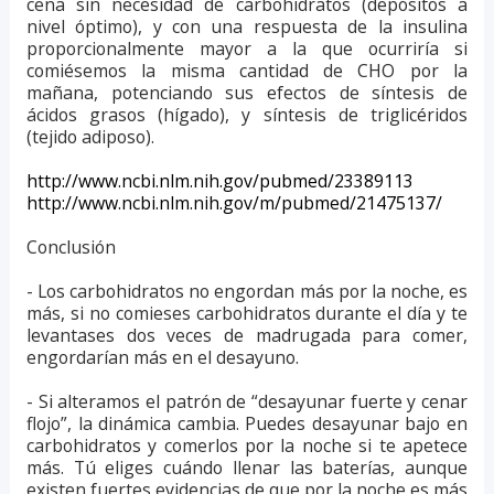
cena sin necesidad de carbohidratos (depósitos a
nivel óptimo), y con una respuesta de la insulina
proporcionalmente mayor a la que ocurriría si
comiésemos la misma cantidad de CHO por la
mañana, potenciando sus efectos de síntesis de
ácidos grasos (hígado), y síntesis de triglicéridos
(tejido adiposo).
http://www.ncbi.nlm.nih.gov/pubmed/23389113
http://www.ncbi.nlm.nih.gov/m/pubmed/21475137/
Conclusión
- Los carbohidratos no engordan más por la noche, es
más, si no comieses carbohidratos durante el día y te
levantases dos veces de madrugada para comer,
engordarían más en el desayuno.
- Si alteramos el patrón de “desayunar fuerte y cenar
flojo”, la dinámica cambia. Puedes desayunar bajo en
carbohidratos y comerlos por la noche si te apetece
más. Tú eliges cuándo llenar las baterías, aunque
existen fuertes evidencias de que por la noche es más