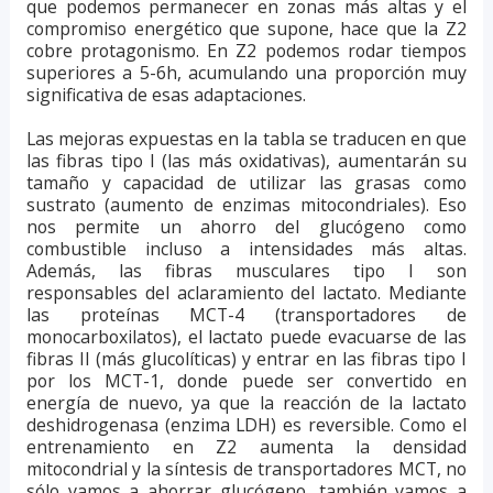
que podemos permanecer en zonas más altas y el
compromiso energético que supone, hace que la Z2
cobre protagonismo. En Z2 podemos rodar tiempos
superiores a 5-6h, acumulando una proporción muy
significativa de esas adaptaciones.
Las mejoras expuestas en la tabla se traducen en que
las fibras tipo I (las más oxidativas), aumentarán su
tamaño y capacidad de utilizar las grasas como
sustrato (aumento de enzimas mitocondriales). Eso
nos permite un ahorro del glucógeno como
combustible incluso a intensidades más altas.
Además, las fibras musculares tipo I son
responsables del aclaramiento del lactato. Mediante
las proteínas MCT-4 (transportadores de
monocarboxilatos), el lactato puede evacuarse de las
fibras II (más glucolíticas) y entrar en las fibras tipo I
por los MCT-1, donde puede ser convertido en
energía de nuevo, ya que la reacción de la lactato
deshidrogenasa (enzima LDH) es reversible. Como el
entrenamiento en Z2 aumenta la densidad
mitocondrial y la síntesis de transportadores MCT, no
sólo vamos a ahorrar glucógeno, también vamos a