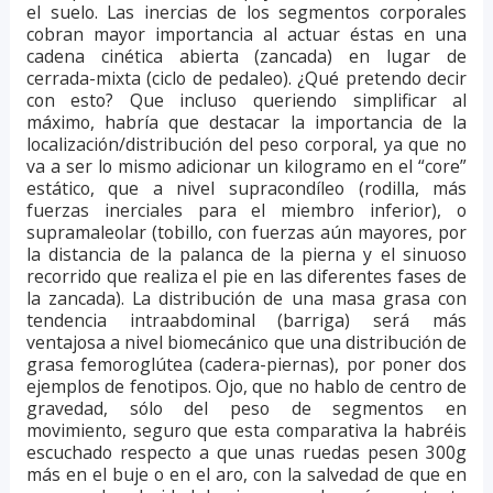
el suelo. Las inercias de los segmentos corporales
cobran mayor importancia al actuar éstas en una
cadena cinética abierta (zancada) en lugar de
cerrada-mixta (ciclo de pedaleo). ¿Qué pretendo decir
con esto? Que incluso queriendo simplificar al
máximo, habría que destacar la importancia de la
localización/distribución del peso corporal, ya que no
va a ser lo mismo adicionar un kilogramo en el “core”
estático, que a nivel supracondíleo (rodilla, más
fuerzas inerciales para el miembro inferior), o
supramaleolar (tobillo, con fuerzas aún mayores, por
la distancia de la palanca de la pierna y el sinuoso
recorrido que realiza el pie en las diferentes fases de
la zancada). La distribución de una masa grasa con
tendencia intraabdominal (barriga) será más
ventajosa a nivel biomecánico que una distribución de
grasa femoroglútea (cadera-piernas), por poner dos
ejemplos de fenotipos. Ojo, que no hablo de centro de
gravedad, sólo del peso de segmentos en
movimiento, seguro que esta comparativa la habréis
escuchado respecto a que unas ruedas pesen 300g
más en el buje o en el aro, con la salvedad de que en