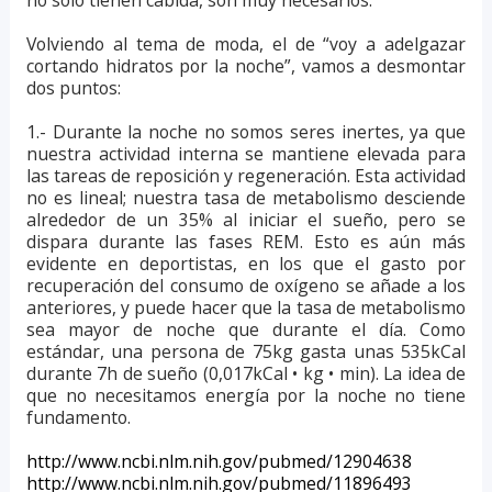
no sólo tienen cabida, son muy necesarios.
Volviendo al tema de moda, el de “voy a adelgazar
cortando hidratos por la noche”, vamos a desmontar
dos puntos:
1.- Durante la noche no somos seres inertes, ya que
nuestra actividad interna se mantiene elevada para
las tareas de reposición y regeneración. Esta actividad
no es lineal; nuestra tasa de metabolismo desciende
alrededor de un 35% al iniciar el sueño, pero se
dispara durante las fases REM. Esto es aún más
evidente en deportistas, en los que el gasto por
recuperación del consumo de oxígeno se añade a los
anteriores, y puede hacer que la tasa de metabolismo
sea mayor de noche que durante el día. Como
estándar, una persona de 75kg gasta unas 535kCal
durante 7h de sueño (0,017kCal • kg • min). La idea de
que no necesitamos energía por la noche no tiene
fundamento.
http://www.ncbi.nlm.nih.gov/pubmed/12904638
http://www.ncbi.nlm.nih.gov/pubmed/11896493