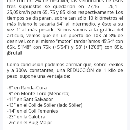
que con un 2% de desnivel, las velocidades de esos
tres supuestos se quedarían en 27,16 – 26,1 –
25,05km/h para 65, 75 y 85 kilos respectivamente. Los
tiempos se disparan, sobre tan sólo 10 kilómetros el
más liviano le sacaría 54” al intermedio, y éste a su
vez 1’ al más pesado. Si nos vamos a la gráfica del
artículo, vemos que en un puerto de 10K al 8% de
desnivel, con el mismo “motor” tardaríamos 45’54” con
65k, 51’48” con 75k (+5’54”) y 58’ (+12’06”) con 85k.
¡Brutal!
Como conclusión podemos afirmar que, sobre 75kilos
y a 300w constantes, una REDUCCIÓN de 1 kilo de
peso, supone una ventaja de:
-8” en Randa-Cura
-9” en Monte Toro (Menorca)
-11” en Sant Salvador
-13” en el Coll de Sóller (lado Sóller)
-14” en el Coll Femenies
-23” en la Calobra
-26” en el Puig Major