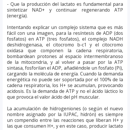
- Que la producción del lactato es fundamental para
sintetizar NAD+ y continuar regenerando ATP
(energía).
Intentando explicar un complejo sistema que es más
fácil con una imagen, para la resíntesis de ADP (dos
fosfatos) en ATP (tres fosfatos), el complejo NADH
deshidrogenasa, el citocromo b-c1 y el citocromo
oxidasa que componen la cadena respiratoria,
bombardean protones al espacio intermembranoso
de la mitocondria, y al volver a pasar por la ATP
sintasa, fosforilan el ADP, añadiéndole un fosfato (Pi),
cargando la molécula de energía. Cuando la demanda
energética no puede ser soportada por el 100% de la
cadena respiratoria, los H+ se acumulan, provocando
acidosis. Es la demanda de ATP y no el ácido láctico lo
que provoca el valor ácido del pH muscular.
La acumulación de hidrogeniones (o según el nuevo
nombre asignado por la IUPAC, hidrón) es siempre
un compendio entre las reacciones que liberan H+ y
las que consumen H+, y en este caso, producir lactato