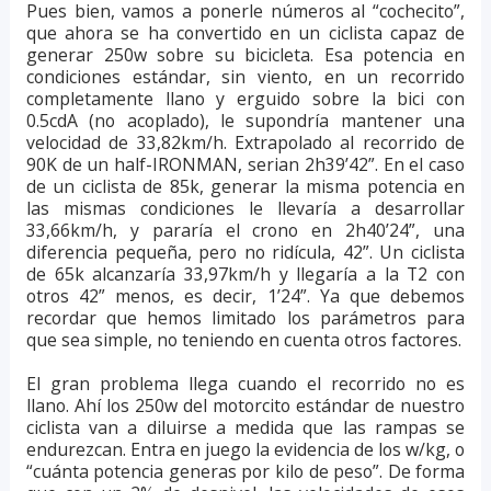
Pues bien, vamos a ponerle números al “cochecito”,
que ahora se ha convertido en un ciclista capaz de
generar 250w sobre su bicicleta. Esa potencia en
condiciones estándar, sin viento, en un recorrido
completamente llano y erguido sobre la bici con
0.5cdA (no acoplado), le supondría mantener una
velocidad de 33,82km/h. Extrapolado al recorrido de
90K de un half-IRONMAN, serian 2h39’42”. En el caso
de un ciclista de 85k, generar la misma potencia en
las mismas condiciones le llevaría a desarrollar
33,66km/h, y pararía el crono en 2h40’24”, una
diferencia pequeña, pero no ridícula, 42”. Un ciclista
de 65k alcanzaría 33,97km/h y llegaría a la T2 con
otros 42” menos, es decir, 1’24”. Ya que debemos
recordar que hemos limitado los parámetros para
que sea simple, no teniendo en cuenta otros factores.
El gran problema llega cuando el recorrido no es
llano. Ahí los 250w del motorcito estándar de nuestro
ciclista van a diluirse a medida que las rampas se
endurezcan. Entra en juego la evidencia de los w/kg, o
“cuánta potencia generas por kilo de peso”. De forma