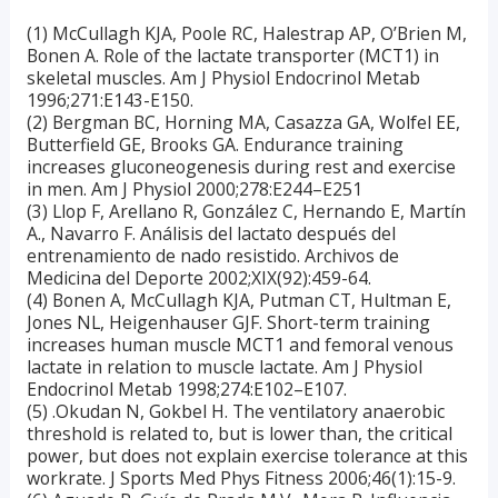
(1) McCullagh KJA, Poole RC, Halestrap AP, O’Brien M,
Bonen A. Role of the lactate transporter (MCT1) in
skeletal muscles. Am J Physiol Endocrinol Metab
1996;271:E143-E150.
(2) Bergman BC, Horning MA, Casazza GA, Wolfel EE,
Butterfield GE, Brooks GA. Endurance training
increases gluconeogenesis during rest and exercise
in men. Am J Physiol 2000;278:E244–E251
(3) Llop F, Arellano R, González C, Hernando E, Martín
A., Navarro F. Análisis del lactato después del
entrenamiento de nado resistido. Archivos de
Medicina del Deporte 2002;XIX(92):459-64.
(4) Bonen A, McCullagh KJA, Putman CT, Hultman E,
Jones NL, Heigenhauser GJF. Short-term training
increases human muscle MCT1 and femoral venous
lactate in relation to muscle lactate. Am J Physiol
Endocrinol Metab 1998;274:E102–E107.
(5) .Okudan N, Gokbel H. The ventilatory anaerobic
threshold is related to, but is lower than, the critical
power, but does not explain exercise tolerance at this
workrate. J Sports Med Phys Fitness 2006;46(1):15-9.